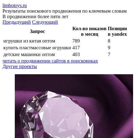
limbotoys.ru
Результаты поискового продвижения по ключевым словам
В продвижении более пяти лет
Предыдущий
Следующий
Кол-во показов
Позиции
Запрос
в месяц
в yandex
игрушки из китая оптом
789
8
купить пластмассовые игрушки
417
9
детские машинки оптом
403
7
читать о продвижении сайтов в поисковиках
Другие проекты