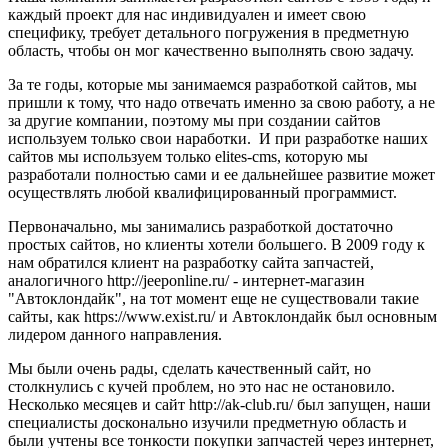
каждый проект для нас индивидуален и имеет свою
специфику, требует детального погружения в предметную
область, чтобы он мог качественно выполнять свою задачу.
За те годы, которые мы занимаемся разработкой сайтов, мы
пришли к тому, что надо отвечать именно за свою работу, а не
за другие компании, поэтому мы при создании сайтов
используем только свои наработки. И при разработке наших
сайтов мы используем только elites-cms, которую мы
разработали полностью сами и ее дальнейшее развитие может
осуществлять любой квалифицированный программист.
Первоначально, мы занимались разработкой достаточно
простых сайтов, но клиенты хотели большего. В 2009 году к
нам обратился клиент на разработку сайта запчастей,
аналогичного http://jeeponline.ru/ - интернет-магазин
"Автоклондайк", на тот момент еще не существовали такие
сайты, как https://www.exist.ru/ и Автоклондайк был основным
лидером данного направления.
Мы были очень рады, сделать качественный сайт, но
столкнулись с кучей проблем, но это нас не остановило.
Несколько месяцев и сайт http://ak-club.ru/ был запущен, наши
специалисты досконально изучили предметную область и
были учтены все тонкости покупки запчастей через интернет,